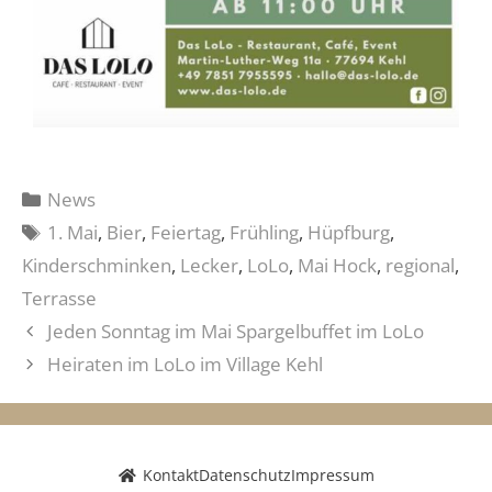
News
1. Mai
,
Bier
,
Feiertag
,
Frühling
,
Hüpfburg
,
Kinderschminken
,
Lecker
,
LoLo
,
Mai Hock
,
regional
,
Terrasse
Jeden Sonntag im Mai Spargelbuffet im LoLo
Heiraten im LoLo im Village Kehl
Kontakt
Datenschutz
Impressum